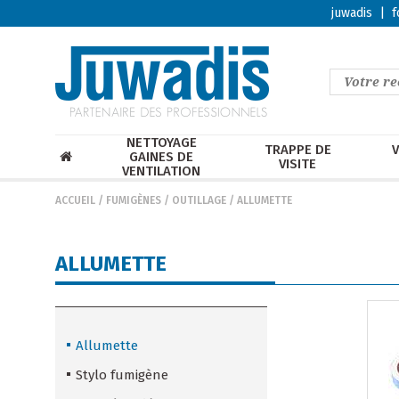
juwadis
|
f
NETTOYAGE
TRAPPE DE
V
GAINES DE
VISITE
VENTILATION
ACCUEIL
/
FUMIGÈNES / OUTILLAGE
/
ALLUMETTE
ALLUMETTE
Allumette
Stylo fumigène