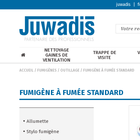
juwadis
|
f
NETTOYAGE
TRAPPE DE
V
GAINES DE
VISITE
VENTILATION
ACCUEIL
/
FUMIGÈNES / OUTILLAGE
/
FUMIGÈNE À FUMÉE STANDARD
FUMIGÈNE À FUMÉE STANDARD
Allumette
Stylo fumigène