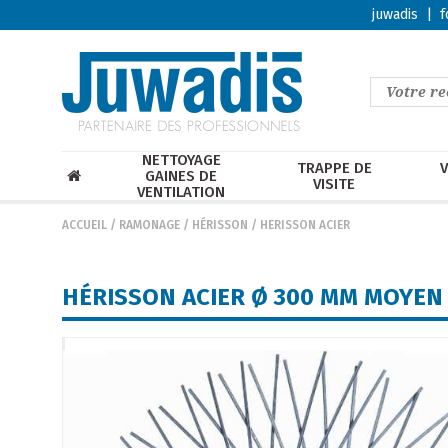
juwadis
|
f
NETTOYAGE
TRAPPE DE
V
GAINES DE
VISITE
VENTILATION
ACCUEIL
/
RAMONAGE
/
HÉRISSON
/
HERISSON ACIER
HÉRISSON ACIER Ø 300 MM MOYE