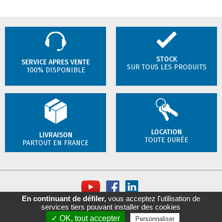
STOCK
SERVICE APRES VENTE
SUR TOUS LES PRODUITS
100% DISPONIBLE
LOCATION
LIVRAISON
TOUTE DURÉE
PARTOUT EN FRANCE
En continuant de défiler,
vous acceptez l'utilisation de
services tiers pouvant installer des cookies
Mentions légales
-
Politique de confidentialité
-
Gestion des cookies
✓ OK, tout accepter
Personnaliser