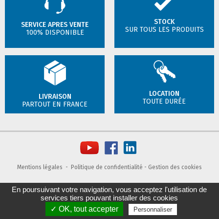
STOCK
SERVICE APRES VENTE
SUR TOUS LES PRODUITS
100% DISPONIBLE
LOCATION
LIVRAISON
TOUTE DURÉE
PARTOUT EN FRANCE
Mentions légales
-
Politique de confidentialité
-
Gestion des cookies
En poursuivant votre navigation, vous acceptez l'utilisation de
services tiers pouvant installer des cookies
✓ OK, tout accepter
Personnaliser